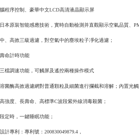
腦程序控制、豪華中文LCD高清液晶顯示屏
日本原裝智能感應技術，實時自動檢測并直觀顯示空氣品質、PM
中、高效三級過濾，對空氣中的塵埃粒子凈化過濾；
壽命計時功能
三檔調速功能，可觸屏及遙控兩種操作模式
溶菌酶高效過濾網對普通顆粒及細菌進行攔截和溶解；內置光觸媒
高強度、長壽命、高標準C波段紫外線消毒殺菌；
段定時，一鍵睡眠功能；
計專利：專利號：200830049879.4，