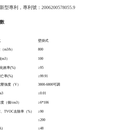
型專利，專利號：2006200578055.9
數
式
壁掛式
量（m
3/h）
800
(m
3）
100
凈化效率(%)
≥95
亡率(%)
≥99.91
電壓強度（V）
3800-6800可調
m
3
≤0.01
度（個/cm
3）
≥6*10
6
、TVOC去除率（%）
≥90
≤200
A)
≤48