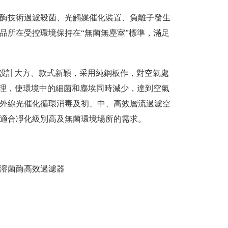
酶技術過濾殺菌、光觸媒催化裝置、負離子發生
品所在受控環境保持在“無菌無塵室”標準，滿足
術，設計大方、款式新穎，采用純鋼板作，對空氣處
處理，使環境中的細菌和塵埃同時減少，達到空氣
外線光催化循環消毒及初、中、高效層流過濾空
適合凈化級別高及無菌環境場所的需求。
、溶菌酶高效過濾器