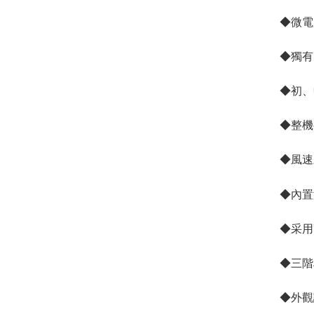
◆微電
◆獨有
◆初、
◆整機
◆風速
◆內置
◆采用
◆三階
◆外觀設