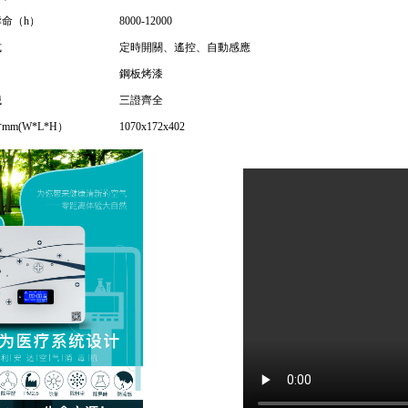
命（h）
8000-12000
式
定時開關、遙控、自動感應
鋼板烤漆
械
三證齊全
mm(W*L*H）
1070x172x402