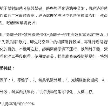
離子體對細菌分解與擊破，將塵埃凈化過濾并吸附，再經過溶菌
件進行二次殺菌過濾，經過處理的潔凈空氣快速循環流動，使產
類、Ⅲ類醫療環境要求。
用 “等離子體+紫外線光催化+負離子+初中高效多重過濾”技
“先殺后濾”原則，即先將空氣中的細菌進行殺滅，再進行過濾
化的目的。本機可在動、靜態兩種環境下運行，以等離子體、紫
凈化消毒手段處理。使用壽命長，操作維修保養簡單易行，特別
勢特點：
因子：1、等離子，2、無臭氧紫外燈，3、光觸媒催化濾網，4
外殼，耐腐蝕抗氧化，可持續動態消毒凈化，人機共存,
.5去除率達到99.999%