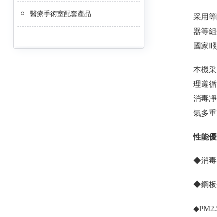
醫療手術室配套產品
采用等
器等組
國家Ⅱ
本機采
理遵循
消毒凈
氣多重
性能優
◆消毒
◆鋼板
◆PM2