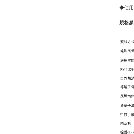
◆使用新
規格參
安裝方
處理風
適用空間
PM2.5
自然菌消
等離子
臭氧mg/
負離子濃
甲醛、苯
菌落數
噪聲dB(