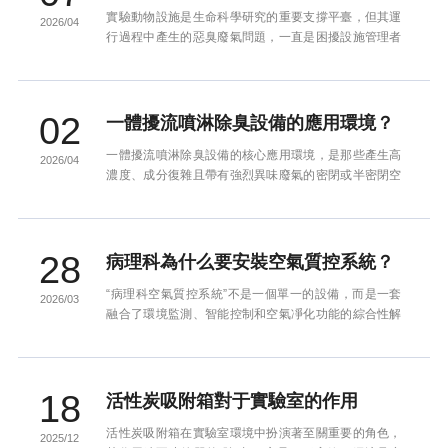
實驗動物設施是生命科學研究的重要支撐平臺，但其運
2026/04
行過程中產生的惡臭廢氣問題，一直是困擾設施管理者
和周邊居民的“老大難”。動物代謝產生的氨氣、硫化
氫、三甲胺等惡臭...
02
一體擾流噴淋除臭設備的應用環境？
一體擾流噴淋除臭設備的核心應用環境，是那些產生高
2026/04
濃度、成分復雜且帶有強烈異味廢氣的密閉或半密閉空
間，其核心目標是實現廢氣處理后的達標排放。它主要
被用于以下四大領...
28
病理科為什么要安裝空氣質控系統？
“病理科空氣質控系統”不是一個單一的設備，而是一套
2026/03
融合了環境監測、智能控制和空氣凈化功能的綜合性解
決方案。簡單來說，它就像給病理科安裝了一個“智慧大
腦”和一套“...
18
活性炭吸附箱對于實驗室的作用
活性炭吸附箱在實驗室環境中扮演著至關重要的角色，
2025/12