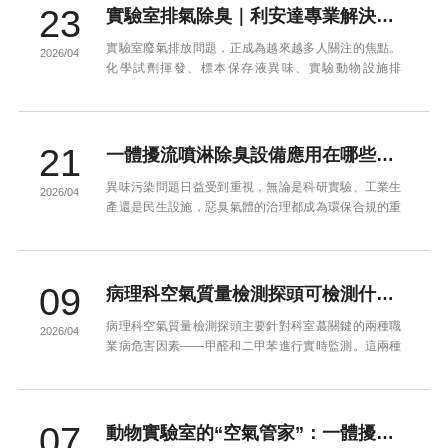
23
實驗室排氣除臭｜利安達專業解決方案，守護科研環境與排放安全
實驗室廢氣排放問題，正成為越來越多人關注的焦點。
2026/04
化學試劑揮發、標本保存液異味、實驗動物設施排
氣……這些不僅是工作環境問題，更直接關系到環保合
規與周邊社區關系。利...
21
一體擾流噴淋除臭設備應用在哪些場景？利安達來告訴您！
異味污染問題日益受到重視，無論是科研實驗、工業生
2026/04
產還是民生設施，惡臭氣體的治理都成為環保合規的重
要一環。東莞市利安達環境科技有限公司深耕空氣凈化
領域二十余年，其...
09
病理科空氣質量檢測探頭可檢測什么？
病理科空氣質量檢測探頭主要針對科室蕞關鍵的兩種職
2026/04
業病危害因素——甲醛和二甲苯進行實時監測。這兩種
化學試劑在病理科的標本固定、脫水和染色等環節被大
量使用，具有刺激...
07
動物實驗室的“空氣管家”：一體擾流噴淋除臭設備深度解析