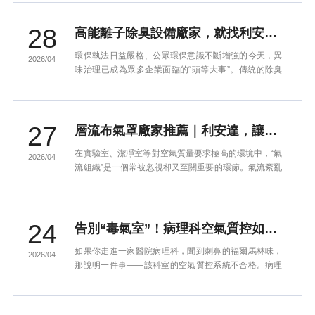
28
高能離子除臭設備廠家，就找利安達！——20余年專注空氣凈化，異味處理“黑科技”
環保執法日益嚴格、公眾環保意識不斷增強的今天，異
2026/04
味治理已成為眾多企業面臨的“頭等大事”。傳統的除臭
方式往往存在運行成本高、維護繁瑣、甚至產生二次污
染等問題。有沒...
27
層流布氣罩廠家推薦｜利安達，讓實驗室氣流更“聽話”
在實驗室、潔凈室等對空氣質量要求極高的環境中，“氣
2026/04
流組織”是一個常被忽視卻又至關重要的環節。氣流紊亂
會導致污染物擴散、交叉感染、實驗數據失真……如何
讓新風“聽話...
24
告別“毒氣室”！病理科空氣質控如何做到“心中有數”？這家東莞廠家給出了答案
如果你走進一家醫院病理科，聞到刺鼻的福爾馬林味，
2026/04
那說明一件事——該科室的空氣質控系統不合格。病理
科是醫院里“蕞危險”的地方之一。甲醛、二甲苯、石蠟
加熱汽化物……...