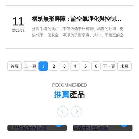
接落入手術切口或器...
11
構筑無形屏障：論空氣凈化與控制在外科手術感染防控中的核心作用
外科手術的成功，不僅依賴于外科醫生精湛的技術，更
2025/09
依賴于一個安全、潔凈的手術環境。其中，手術室的空
氣質量是預防手術部位感染（Surgical Site Infections,
SSIs）的關鍵...
首頁
上一頁
1
2
3
4
5
6
下一頁
末頁
RECOMMENDED
推薦
產品
中央集成控制塔
離子衍生裝置
病理科質控系統產品
病理科質控系統產品