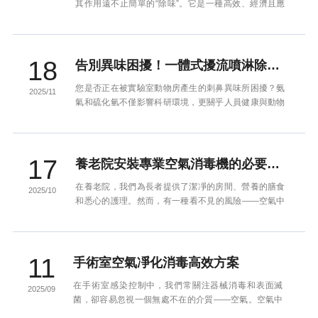
其作用遠不止簡單的“除味”。它是一種高效、經濟且應
用廣泛的空氣污染控制設備，核心作用是物理吸附氣體
中的有機污染物...
18
告別異味困擾！一體式擾流噴淋除臭設備，為您的實驗室動物房注入清新科技
您是否正在被實驗室動物房產生的刺鼻異味所困擾？氨
2025/11
氣和硫化氫不僅影響科研環境，更關乎人員健康與動物
福利。現在，一款高效、經濟的解決方案已然成熟——
一體式擾流噴淋除...
17
養老院安裝專業空氣消毒機的必要性與承諾
在養老院，我們為長者提供了潔凈的房間、營養的膳食
2025/10
和悉心的護理。然而，有一種看不見的風險——空氣中
的病原體，正時刻威脅著他們的健康。流感病毒、新
冠、細菌、霉菌……...
11
手術室空氣凈化消毒高效方案
在手術室感染控制中，我們常關注器械消毒和表面滅
2025/09
菌，卻容易忽視一個無處不在的介質——空氣。空氣中
的飛沫、塵埃、皮屑都可能成為病原微生物的載體，直