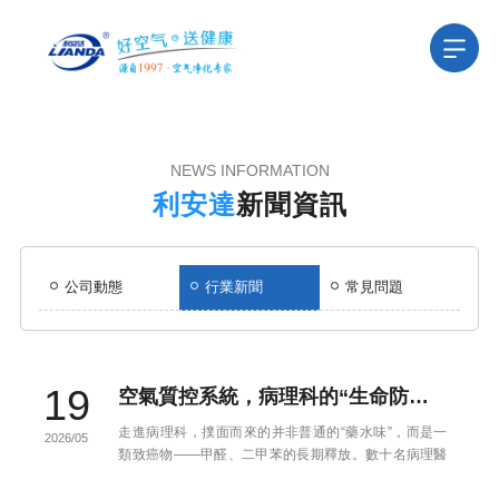
NEWS INFORMATION
利安達
新聞資訊
公司動態
行業新聞
常見問題
19
空氣質控系統，病理科的“生命防線”——守護醫者健康，捍衛每一份診斷報告的真相
走進病理科，撲面而來的并非普通的“藥水味”，而是一
2026/05
類致癌物——甲醛、二甲苯的長期釋放。數十名病理醫
師、技術員日復一日在這樣的環境中取材、脫水、染
色、封片。看不見...