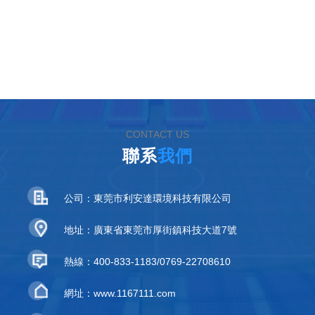
CONTACT US
聯系
我們
公司：東莞市利安達環境科技有限公司
地址：廣東省東莞市厚街鎮科技大道7號
熱線：400-833-1183/0769-22708610
網址：www.1167111.com