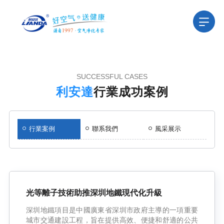
SUCCESSFUL CASES
利安達
行業成功案例
行業案例
聯系我們
風采展示
光等離子技術助推深圳地鐵現代化升級
深圳地鐵項目是中國廣東省深圳市政府主導的一項重要
城市交通建設工程，旨在提供高效、便捷和舒適的公共