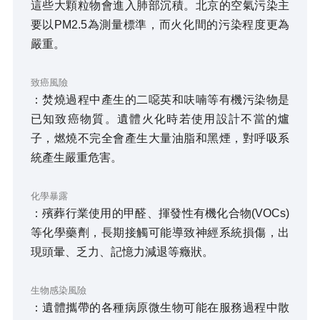
這些大顆粒物會進入肺部沉積。北京的空氣污染主
要以PM2.5為測量標準，而火化間的污染程度更為
嚴重。
致癌風險
：焚燒過程中產生的二噁英和呋喃等有機污染物是
已知致癌物質。遺體火化時若使用設計不當的爐
子，燃燒不完全會產生大量油脂和黑煙，對呼吸系
統產生嚴重危害。
化學暴露
：殯葬行業使用的甲醛、揮發性有機化合物(VOCs)
等化學藥劑，長期接觸可能導致神經系統損傷，出
現頭暈、乏力、記憶力減退等癥狀。
生物感染風險
：遺體攜帶的各種病原微生物可能在服務過程中散