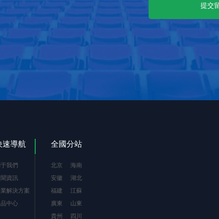
快速導航
全國分站
關于我們
北京
海南
新聞資訊
安徽
湖北
行業解決方案
福建
江蘇
產品中心
廣東
山東
貴州
四川